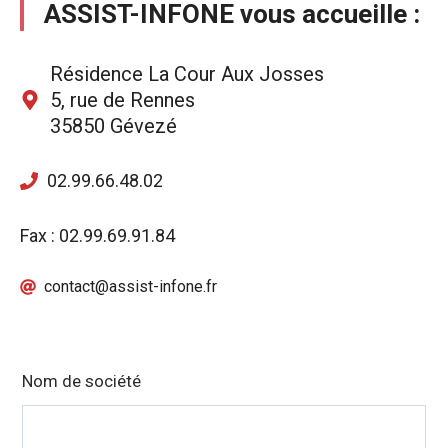
ASSIST-INFONE vous accueille :
Résidence La Cour Aux Josses
5, rue de Rennes
35850 Gévezé
02.99.66.48.02
Fax : 02.99.69.91.84
contact@assist-infone.fr
Leave
Nom de société
this
field